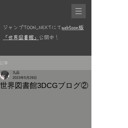
ジャンプTOON_NEXTにて
webtoon版
「世界図書館」
公開中！
記事
九品
2023年5月29日
世界図書館3DCGブログ②