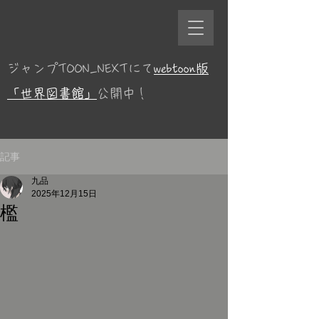
ジャンプTOON_NEXTにて
webtoon版
「世界図書館」
公開中！
記事
九品
2025年12月15日
檻