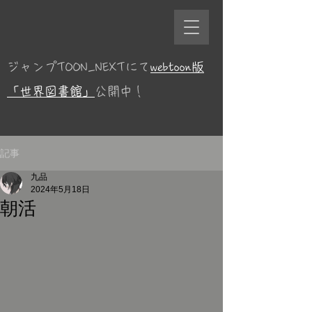
ジャンプTOON_NEXTにて
webtoon版
「世界図書館」
公開中！
記事
九品
2024年5月18日
朝活