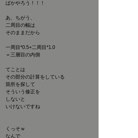
ばかやろう！！！
あ、ちがう、
二周目の幅は
そのままだから
一周目*0.5+二周目*1.0
＝三層目の内側
てことは
その部分の計算をしている
箇所を探して
そういう修正を
しないと
いけないですね
くっそｗ
なんで