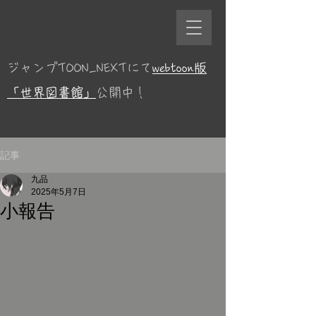
ジャンプTOON_NEXTにて
webtoon版
「世界図書館」
公開中！
記事
九品
2025年5月7日
小報告