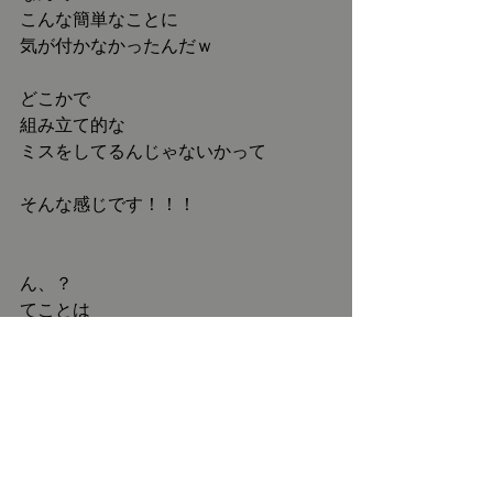
こんな簡単なことに
気が付かなかったんだｗ
どこかで
組み立て的な
ミスをしてるんじゃないかって
そんな感じです！！！
ん、？
てことは
一周目の幅を0.5にして
計算するように
組んであるってことは
外周に数値を送る時に
二周目の幅を二倍にすれば