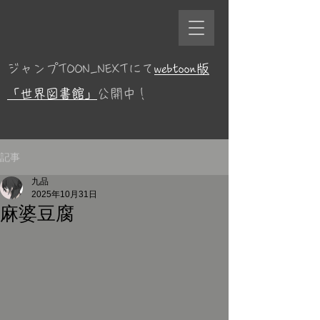
ジャンプTOON_NEXTにて
webtoon版
「世界図書館」
公開中！
記事
九品
2025年10月31日
麻婆豆腐