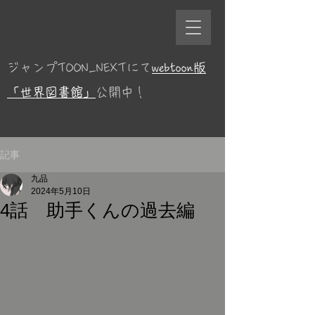
ジャンプTOON_NEXTにて
webtoon版
「世界図書館」
公開中！
記事
九品
2024年5月10日
4話 助手くんの過去編