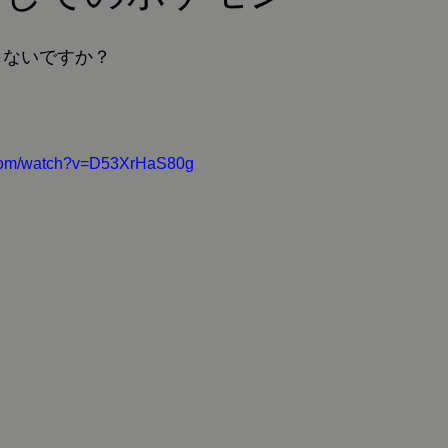
くないですか？
.com/watch?v=D53XrHaS80g