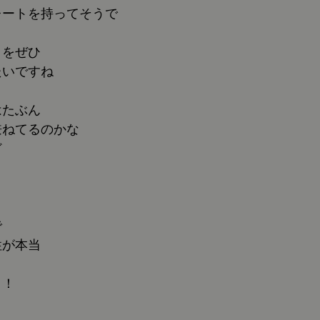
レートを持ってそうで
トをぜひ
たいですね
はたぶん
兼ねてるのかな
ど
で
性が本当
！！