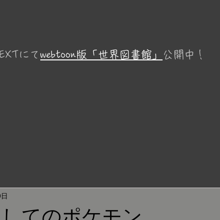
EXTにて
webtoon版「世界図書館」
公開中！
9日
としてのポケモン