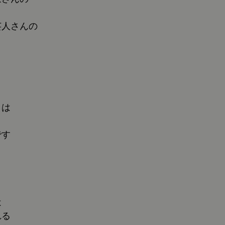
芸人さんの
とは
です
は
れる