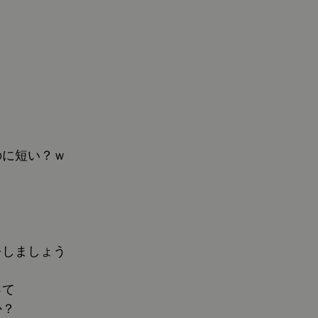
よ
のに短い？ｗ
をしましょう
って
か？