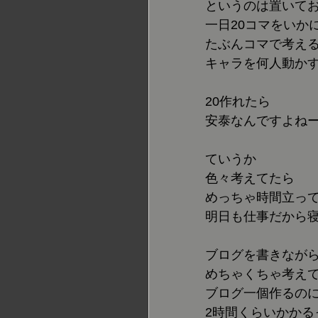
というのは置いて
一日20コマをいか
たぶんコマで考え
キャラを何人動か
20作れたら
安泰なんですよね
ていうか
色々考えてたら
めっちゃ時間立っ
明日も仕事だから
ブログを書きなが
めちゃくちゃ考え
ブログ一個作るの
2時間くらいかかる