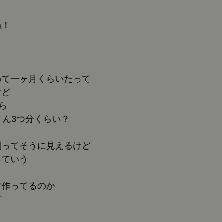
ね！
めて一ヶ月くらいたって
けど
ら
くん3つ分くらい？
割ってそうに見えるけど
っていう
マ作ってるのか
ど