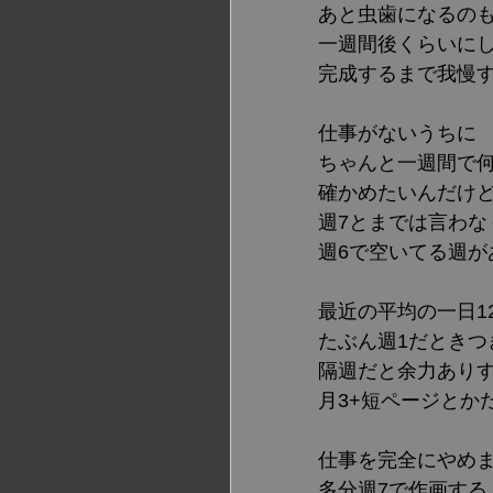
あと虫歯になるの
一週間後くらいに
完成するまで我慢
仕事がないうちに
ちゃんと一週間で
確かめたいんだけ
週7とまでは言わな
週6で空いてる週が
最近の平均の一日1
たぶん週1だときつ
隔週だと余力あり
月3+短ページとか
仕事を完全にやめ
多分週7で作画する