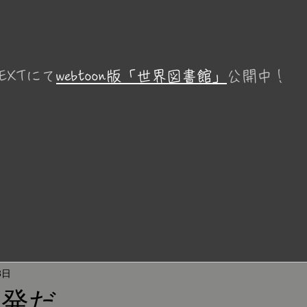
EXTにて
webtoon版「世界図書館」
公開中！
3日
爆発だ