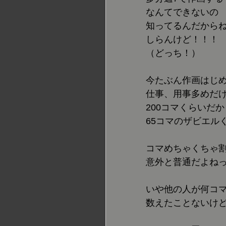
なんて
できないの
知ってるんだから
しらんけど！！！
（どっち！）
今たぶん作画はじ
仕事、用事多めだ
200コマくらいだか
65コマのザビエル
コマめちゃくちゃ
意外と普通だよね
いや他の人が何コ
数えたことないけ