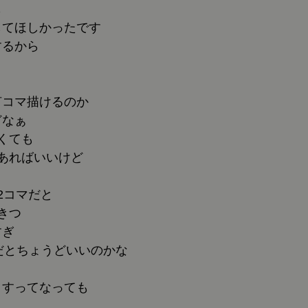
も
してほしかったです
するから
何コマ描けるのか
どなぁ
くても
あればいいけど
2コマだと
きつ
すぎ
だとちょうどいいのかな
ますってなっても