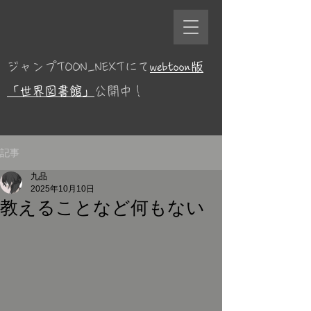
ジャンプTOON_NEXTにて
webtoon版
「世界図書館」
公開中！
記事
九品
2025年10月10日
教えることなど何もない