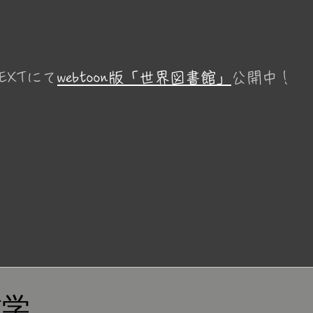
EXTにて
webtoon版「世界図書館」
公開中！
哲学