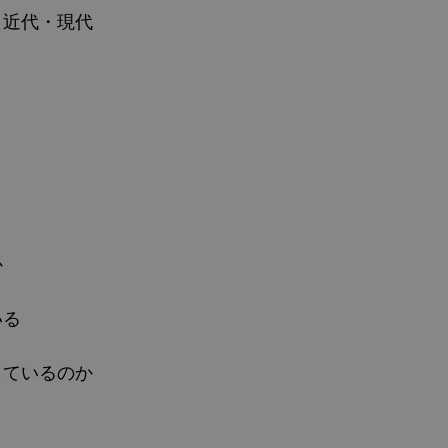
・近代・現代
か
いる
しているのか