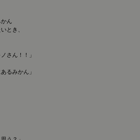
みかん
たいとき、
キノさん！！」
にあるみかん」
と思う？」