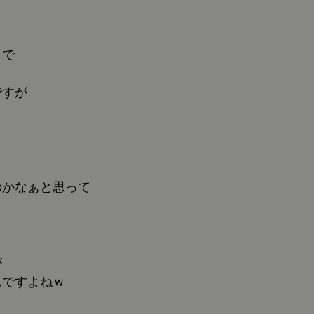
りで
ですが
のかなぁと思って
が
んですよねｗ