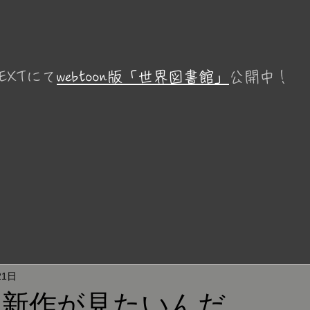
EXTにて
webtoon版「世界図書館」
公開中！
21日
の新作が見たいんだ