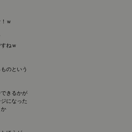
な！ｗ
て
ですねｗ
るものという
、
中できるかが
ージになった
うか
り