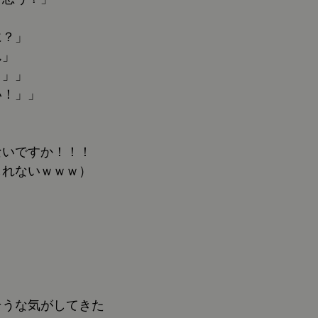
に？」
ん」
。」」
い！」」
ないですか！！！
しれないｗｗｗ）
そうな気がしてきた