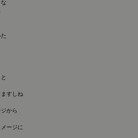
うな
ぁ
いた
きと
てますしね
ージから
イメージに