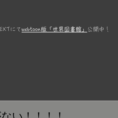
EXTにて
webtoon版「世界図書館」
公開中！
がない！！！！