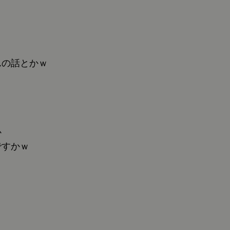
んの話とかｗ
ｗ
か
ですかｗ
り