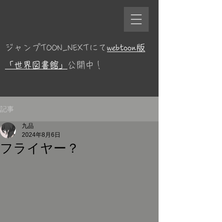
ジャンプTOON_NEXTにて
webtoon版
「世界図書館」
公開中！
記事
九品
2024年8月6日
フライヤー？