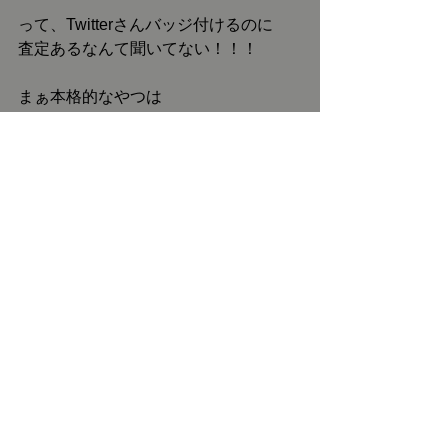
って、Twitterさんバッジ付けるのに
査定あるなんて聞いてない！！！
まぁ本格的なやつは
2話を投稿してからかな！！
今はいっか！！
TOPへ
twitterまんが
イラスト