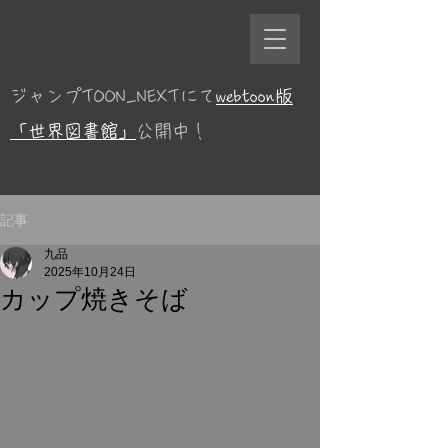
ジャンプTOON_NEXTにて
webtoon版
「世界図書館」
公開中！
記事
九品
2025年10月24日
カップ焼きそば