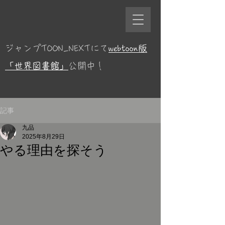
ジャンプTOON_NEXTにて
webtoon版
「世界図書館」
公開中！
記事
九品
2025年8月29日
やる理由を探そう