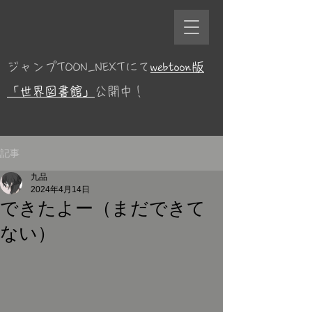
ジャンプTOON_NEXTにて
webtoon版
「世界図書館」
公開中！
記事
九品
2024年4月14日
できたよー（まだできて
ない）