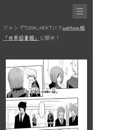
ジャンプTOON_NEXTにて
webtoon版
「世界図書館」
公開中！